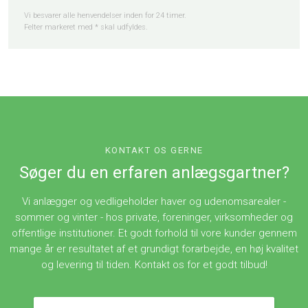
Vi besvarer alle henvendelser inden for 24 timer.
Felter markeret med * skal udfyldes.​
KONTAKT OS GERNE
Søger du en erfaren anlægsgartner?
Vi anlægger og vedligeholder haver og udenomsarealer -
sommer og vinter - hos private, foreninger, virksomheder og
offentlige institutioner. Et godt forhold til vore kunder gennem
mange år er resultatet af et grundigt forarbejde, en høj kvalitet
og levering til tiden. Kontakt os for et godt tilbud!