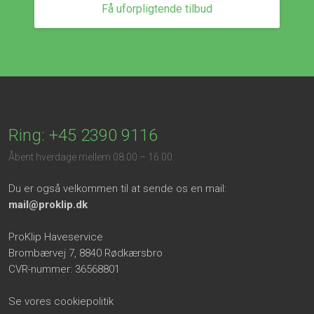
Få uforpligtende tilbud
Ring: +45 2390 9116
​Åbent hverdage mellem 08.00 – 16.00.
Du er også velkommen til at sende os en mail:
mail@proklip.dk
ProKlip Haveservice
Brombærvej 7, 8840 Rødkærsbro
CVR-nummer: 36568801
Se vores cookiepolitik